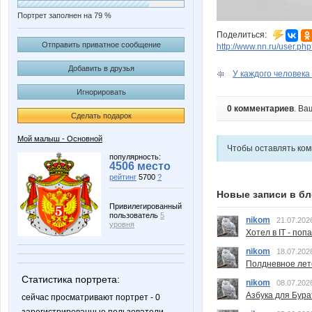
Портрет заполнен на 79 %
Поделиться:
Отправить приватное сообщение
http://www.nn.ru/user.
Добавить в друзья
У каждого человека 
Игнорировать
0 комментариев
. Ва
Сделать подарок
Мой малыш - Основной
Чтобы оставлять ко
популярность:
4506 место
рейтинг
5700
?
Новые записи в бл
Привилегированный
пользователь
5
nikom
21.07.202
уровня
Хотел в IT - поп
nikom
18.07.202
Полдневное лет
Статистика портрета:
nikom
08.07.202
Азбука для Бура
сейчас просматривают портрет - 0