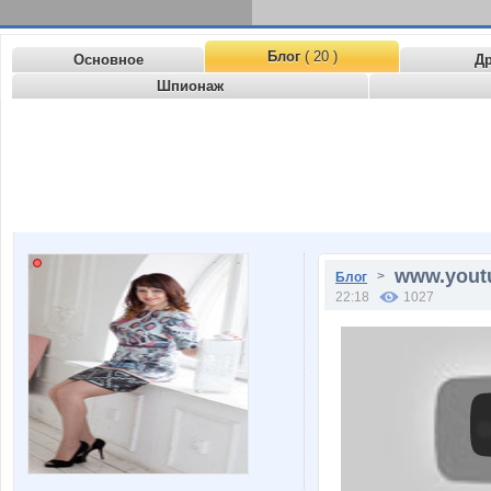
Блог
( 20 )
Основное
Д
Шпионаж
www.yout
>
Блог
22:18
1027