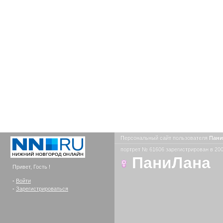
Персональный сайт пользователя
Пан
портрет № 61606 зарегистрирован в 200
ПаниЛана
Привет, Гость !
-
Войти
-
Зарегистрироваться