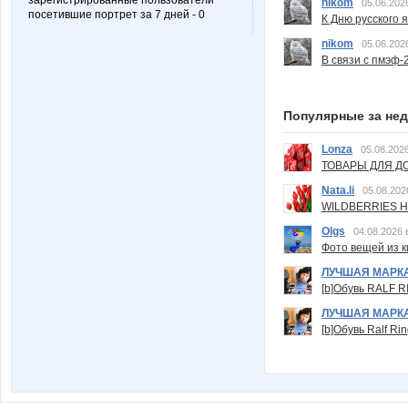
зарегистрированные пользователи
nikom
05.06.202
посетившие портрет за 7 дней - 0
К Дню русского 
nikom
05.06.202
В связи с пмэф-
Популярные за не
Lonza
05.08.2026
ТОВАРЫ ДЛЯ ДО
Nata.li
05.08.202
WILDBERRIES Н
Olgs
04.08.2026 
Фото вещей из ки
ЛУЧШАЯ МАРК
[b]Обувь RALF RI
ЛУЧШАЯ МАРК
[b]Обувь Ralf Ri