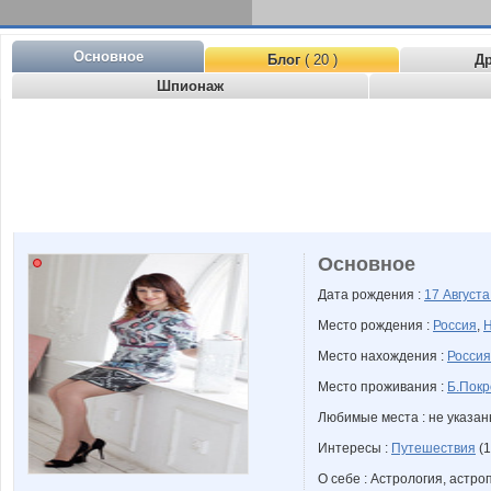
Основное
Блог
( 20 )
Д
Шпионаж
Основное
Дата рождения :
17 Август
Место рождения :
Россия
,
Н
Место нахождения :
Россия
Место проживания :
Б.Покр
Любимые места : не указа
Интересы :
Путешествия
(1
О себе : Астрология, астр