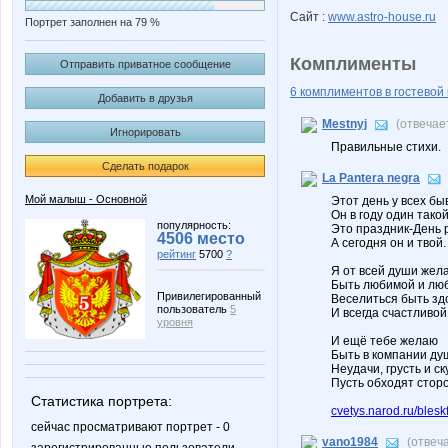
Сайт :
www.astro-house.ru
Портрет заполнен на 79 %
Комплименты
Отправить приватное сообщение
6 комплиментов в гостевой 
Добавить в друзья
Mestnyj
(отвечае
Игнорировать
Правильные стихи.
Сделать подарок
La Pantera negra
Мой малыш - Основной
Этот день у всех бы
Он в году один такой
популярность:
Это праздник-День 
4506 место
А сегодня он и твой.
рейтинг
5700
?
Я от всей души жел
Быть любимой и люб
Привилегированный
Веселиться быть зд
пользователь
5
И всегда счастливой
уровня
И ещё тебе желаю
Быть в компании ду
Неудачи, грусть и ск
Пусть обходят сторо
Статистика портрета:
cvetys.narod.ru/blesk
сейчас просматривают портрет - 0
vano1984
(отвеч