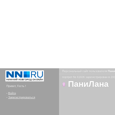
Персональный сайт пользователя
Пан
портрет № 61606 зарегистрирован в 200
ПаниЛана
Привет, Гость !
-
Войти
-
Зарегистрироваться