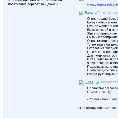
зарегистрированные пользователи
посетившие портрет за 7 дней - 0
www.vagante.ru/travel
Pantera***
(отве
Очень трудно быть 
Быть и умной и коке
Бизнес-women и кон
Быть купюрой и мон
Жить по принципам 
Быть и в проигрыше
Очень строго одеват
Точно знать как цел
Оставаться хладнок
Но и быть всегда пр
Для чужих остаться 
И как будто бы и пр
Флиртовать со всеми
Подзывать мальчише
С ума сводить лишь 
Всегда руководить пар
Jura1
(отвечает 
Полностью согласен
Симпатяшка!:)))
« Комментарий отр
Вы не авторизованы! Чтоб